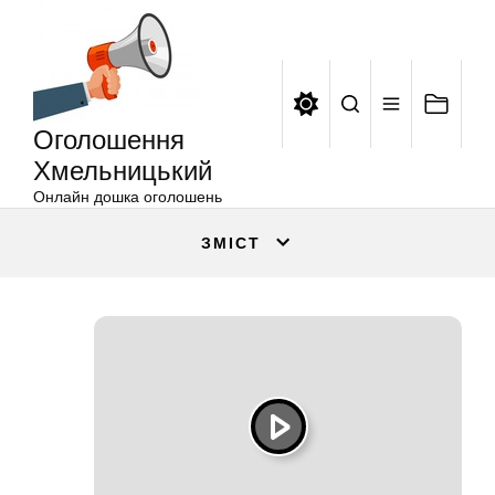
Оголошення
Перейти
Хмельницький
до
вмісту
Оголошення
Хмельницький
Онлайн дошка оголошень
ЗМІСТ