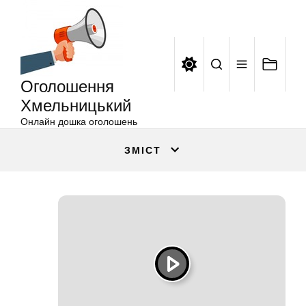
Оголошення
Перейти
Хмельницький
до
вмісту
Оголошення
Хмельницький
Онлайн дошка оголошень
ЗМІСТ