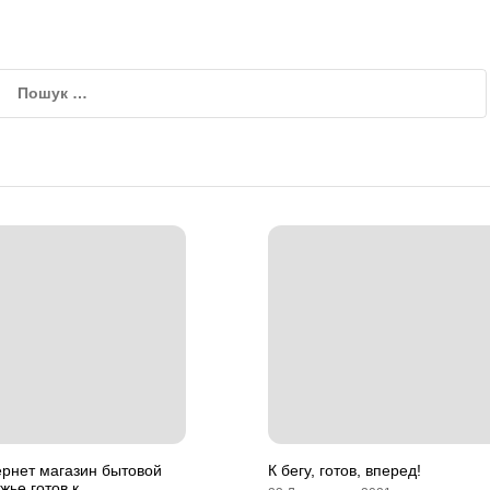
ернет магазин бытовой
К бегу, готов, вперед!
жье готов к