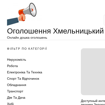
Оголошення
Перейти
Хмельницький
до
вмісту
Оголошення Хмельницький
Онлайн дошка оголошень
ФІЛЬТР ПО КАТЕГОРІЇ
Нерухомість
Робота
Електроніка Та Техніка
Спорт Та Відпочинок
Обладнання
Транспорт
Дім Та Дача
Доступный инт
Хобі
техники Запоро