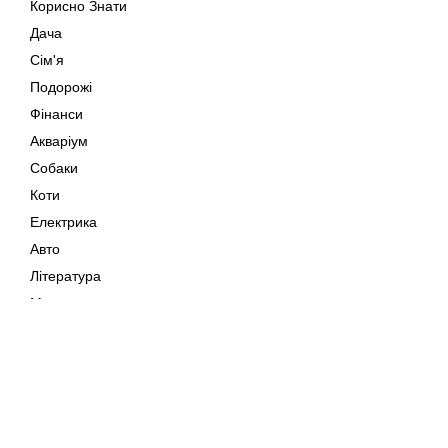
Корисно Знати
Дача
Сім'я
Подорожі
Фінанси
Акваріум
Собаки
Коти
Електрика
Авто
Література
Музика
Дозвілля
Кіно
Мапа сайту
Своїми Руками
Тварини
Авторське право © 202
Поради