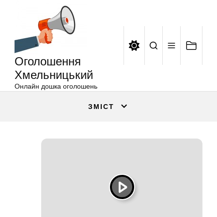
Оголошення
Перейти
Хмельницький
до
вмісту
Оголошення
Хмельницький
Онлайн дошка оголошень
ЗМІСТ