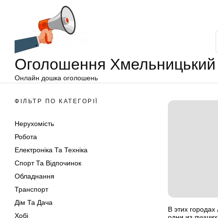
Оголошення
Перейти
Хмельницький
до
вмісту
Оголошення Хмельницький
Онлайн дошка оголошень
ФІЛЬТР ПО КАТЕГОРІЇ
Нерухомість
Робота
Електроніка Та Техніка
Спорт Та Відпочинок
Обладнання
Транспорт
Дім Та Дача
В этих города
Хобі
одни из лучших