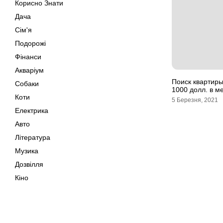
Корисно Знати
Дача
Сім'я
Подорожі
Фінанси
Акваріум
Поиск квартиры
Собаки
1000 долл. в м
Коти
5 Березня, 2021
Електрика
Авто
Література
Музика
Дозвілля
Кіно
Своїми Руками
Тварини
Поради
Мапа сайту