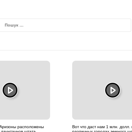
х Аризоны расположены
Вот что даст нам 1 млн. долл. 
 даунтаунов штата
различных городах земного ш