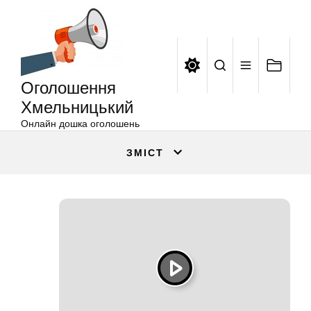
Оголошення
Перейти
Хмельницький
до
вмісту
Оголошення
Хмельницький
Онлайн дошка оголошень
ЗМІСТ