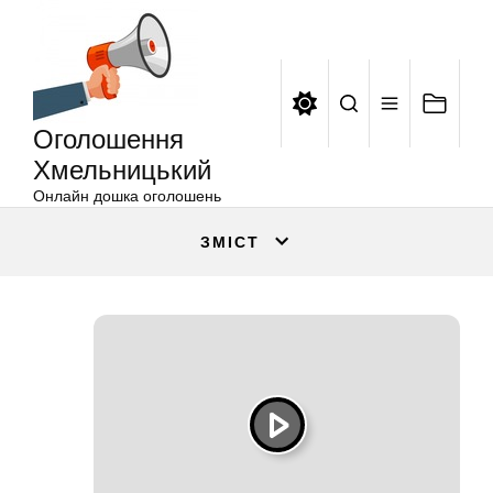
Оголошення
Перейти
Хмельницький
до
вмісту
Оголошення
Хмельницький
Онлайн дошка оголошень
ЗМІСТ