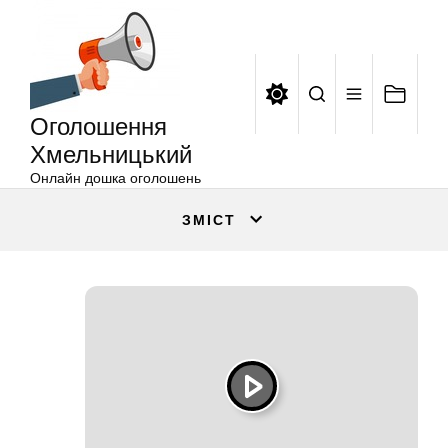
Оголошення
Перейти
Хмельницький
до
вмісту
Оголошення
Хмельницький
Онлайн дошка оголошень
ЗМІСТ