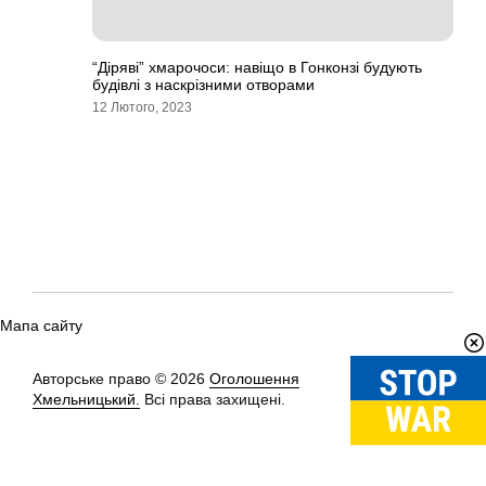
“Діряві” хмарочоси: навіщо в Гонконзі будують
будівлі з наскрізними отворами
12 Лютого, 2023
Мапа сайту
Авторське право © 2026
Оголошення
Вгору
↑
Хмельницький.
Всі права захищені.