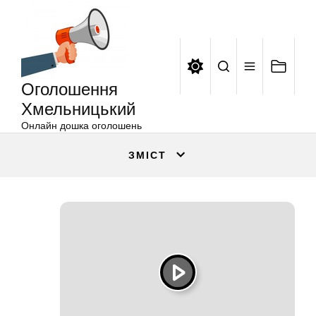
Оголошення
Перейти
Хмельницький
до
вмісту
Оголошення
Хмельницький
Онлайн дошка оголошень
ЗМІСТ