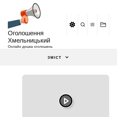
Оголошення
Перейти
Хмельницький
до
вмісту
Оголошення
Хмельницький
Онлайн дошка оголошень
ЗМІСТ