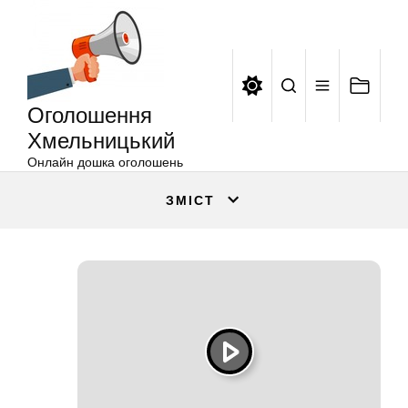
Оголошення
Перейти
Хмельницький
до
вмісту
Оголошення
Хмельницький
Онлайн дошка оголошень
ЗМІСТ