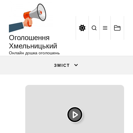
Оголошення
Перейти
Хмельницький
до
вмісту
Оголошення
Хмельницький
Онлайн дошка оголошень
ЗМІСТ