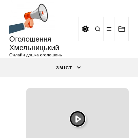
Оголошення
Перейти
Хмельницький
до
вмісту
Оголошення
Хмельницький
Онлайн дошка оголошень
ЗМІСТ