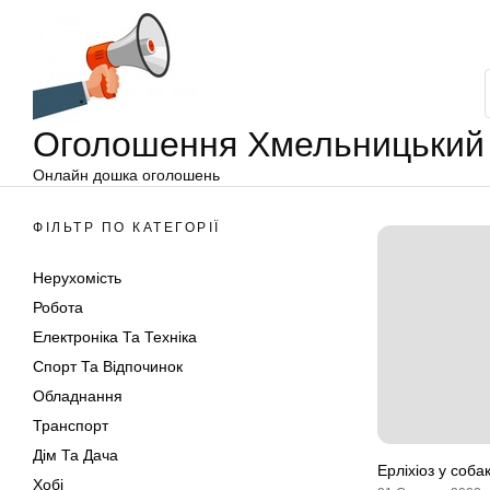
Оголошення
Перейти
Хмельницький
до
вмісту
Оголошення Хмельницький
Онлайн дошка оголошень
ФІЛЬТР ПО КАТЕГОРІЇ
Нерухомість
Робота
Електроніка Та Техніка
Спорт Та Відпочинок
Обладнання
Транспорт
Дім Та Дача
Ерліхіоз у соба
Хобі