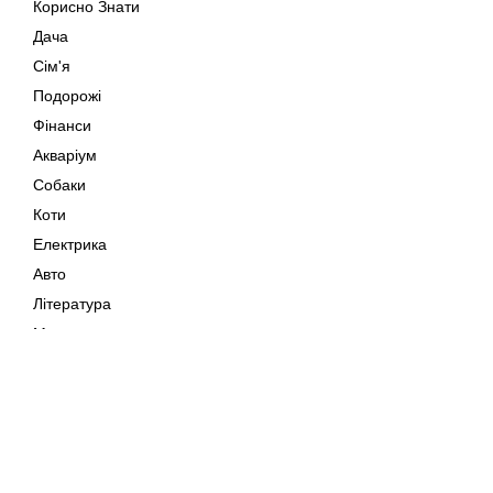
Корисно Знати
Дача
Сім'я
Подорожі
Фінанси
Акваріум
Собаки
Коти
Електрика
Авто
Література
Музика
Дозвілля
Кіно
Мапа сайту
Своїми Руками
Тварини
Авторське право © 202
Поради