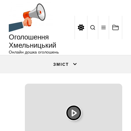
Оголошення
Перейти
Хмельницький
до
вмісту
Оголошення
Хмельницький
Онлайн дошка оголошень
ЗМІСТ