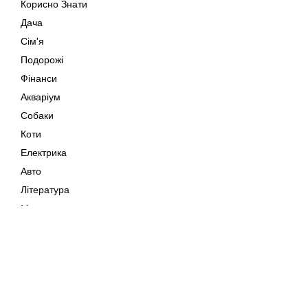
Корисно Знати
Дача
Сім'я
Подорожі
Фінанси
Акваріум
Собаки
Коти
Електрика
Авто
Література
Музика
Дозвілля
Кіно
Мапа сайту
Своїми Руками
Тварини
Авторське право © 202
Поради