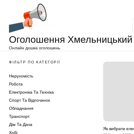
Оголошення
Перейти
Хмельницький
до
вмісту
Оголошення Хмельницький
Онлайн дошка оголошень
ФІЛЬТР ПО КАТЕГОРІЇ
Нерухомість
Робота
Електроніка Та Техніка
Спорт Та Відпочинок
Обладнання
Транспорт
Дім Та Дача
Як вибрати ел
Хобі