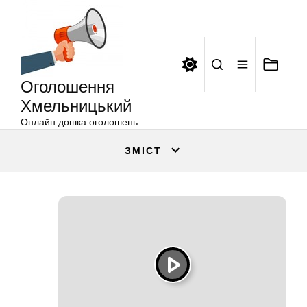
Оголошення
Перейти
Хмельницький
до
вмісту
Оголошення
Хмельницький
Онлайн дошка оголошень
ЗМІСТ