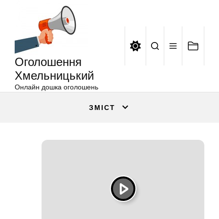
Оголошення
Перейти
Хмельницький
до
вмісту
Оголошення
Хмельницький
Онлайн дошка оголошень
ЗМІСТ