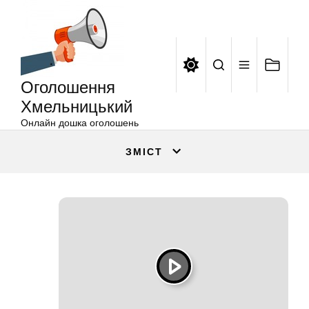
Оголошення
Перейти
Хмельницький
до
вмісту
Оголошення
Хмельницький
Онлайн дошка оголошень
ЗМІСТ