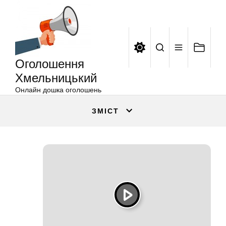
Оголошення
Перейти
Хмельницький
до
вмісту
Оголошення
Хмельницький
Онлайн дошка оголошень
ЗМІСТ