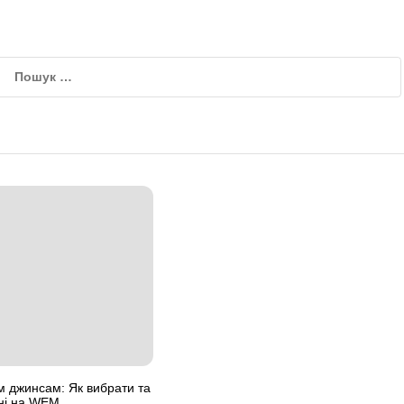
им джинсам: Як вибрати та
пні на WEM