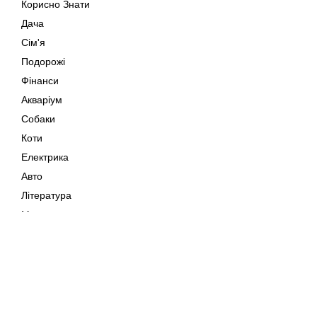
Корисно Знати
Дача
Сім'я
Подорожі
Фінанси
Акваріум
Собаки
Коти
Електрика
Авто
Література
Музика
Дозвілля
Кіно
Мапа сайту
Своїми Руками
Тварини
Авторське право © 202
Поради