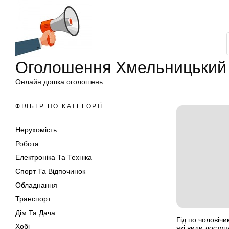
Оголошення
Перейти
Хмельницький
до
вмісту
Оголошення Хмельницький
Онлайн дошка оголошень
ФІЛЬТР ПО КАТЕГОРІЇ
Нерухомість
Робота
Електроніка Та Техніка
Спорт Та Відпочинок
Обладнання
Транспорт
Дім Та Дача
Гід по чоловіч
Хобі
які види досту