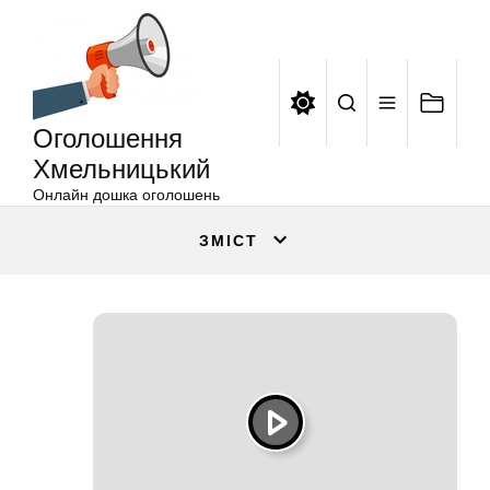
Оголошення
Перейти
Хмельницький
до
вмісту
Оголошення
Хмельницький
Онлайн дошка оголошень
ЗМІСТ