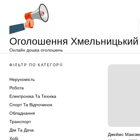
Оголошення
Перейти
Хмельницький
до
вмісту
Оголошення Хмельницький
Онлайн дошка оголошень
ФІЛЬТР ПО КАТЕГОРІЇ
Нерухомість
Робота
Електроніка Та Техніка
Спорт Та Відпочинок
Обладнання
Транспорт
Дім Та Дача
Джеймс Максве
Хобі