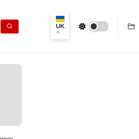
UK
Пошук
актора