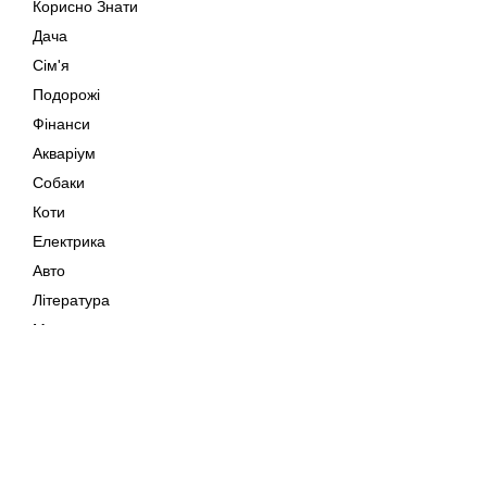
Корисно Знати
Дача
Сім'я
Подорожі
Фінанси
Акваріум
Собаки
Коти
Електрика
Авто
Література
Музика
Дозвілля
Кіно
Мапа сайту
Своїми Руками
Тварини
Авторське право © 202
Поради