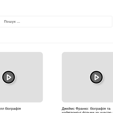
лл біографія
Джеймс Франко: біографія та
найвідоміші фільми за участю 