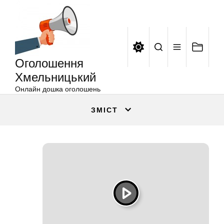
Оголошення
Перейти
Хмельницький
до
вмісту
Оголошення
Хмельницький
Онлайн дошка оголошень
ЗМІСТ