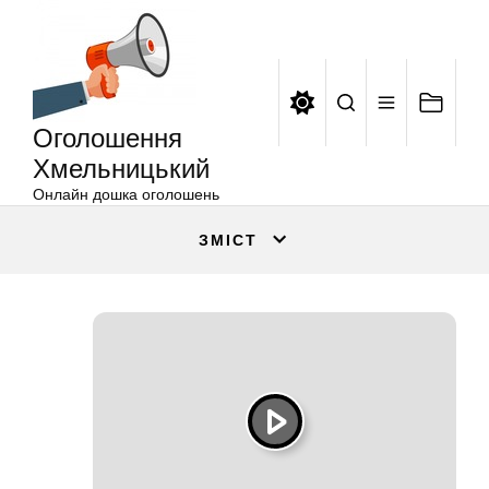
Оголошення
Перейти
Хмельницький
до
вмісту
Оголошення
Хмельницький
Онлайн дошка оголошень
ЗМІСТ