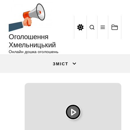
Оголошення
Перейти
Хмельницький
до
вмісту
Оголошення
Хмельницький
Онлайн дошка оголошень
ЗМІСТ