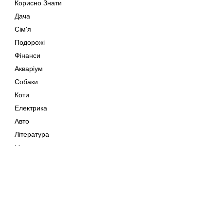
Корисно Знати
Дача
Сім'я
Подорожі
Фінанси
Акваріум
Собаки
Коти
Електрика
Авто
Література
Музика
Дозвілля
Кіно
Мапа сайту
Своїми Руками
Тварини
Авторське право © 202
Поради