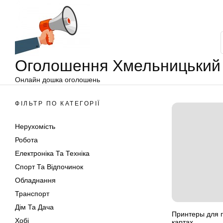
Оголошення
Перейти
Хмельницький
до
вмісту
Оголошення Хмельницький
Онлайн дошка оголошень
ФІЛЬТР ПО КАТЕГОРІЇ
Нерухомість
Робота
Електроніка Та Техніка
Спорт Та Відпочинок
Обладнання
Транспорт
Дім Та Дача
Принтеры для 
Хобі
картах