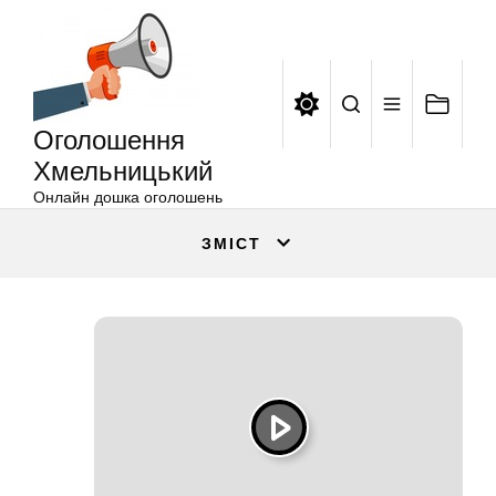
Оголошення
Перейти
Хмельницький
до
вмісту
Оголошення
Хмельницький
Онлайн дошка оголошень
ЗМІСТ