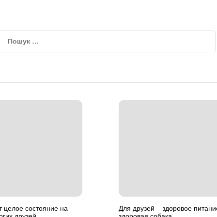
т целое состояние на
Для друзей – здоровое питани
огих друзей
здоровая собака