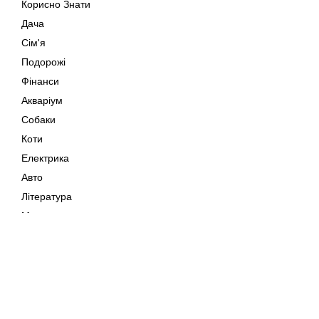
Корисно Знати
Дача
Сім'я
Подорожі
Фінанси
Акваріум
Собаки
Коти
Електрика
Авто
Література
Музика
Дозвілля
Кіно
Мапа сайту
Своїми Руками
Тварини
Авторське право © 202
Поради