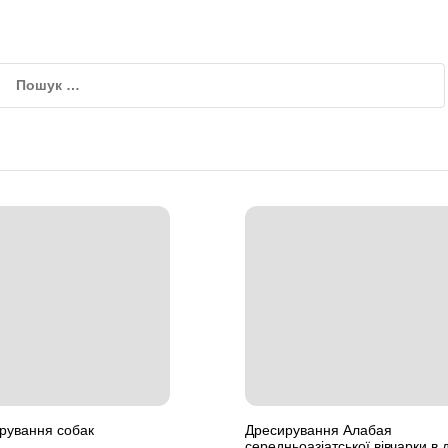
рування собак
Дресирування Алабая
середньоазіатської вівчарки в