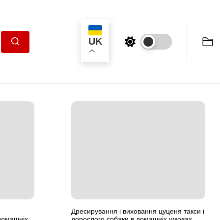
UK
Пошук
Дресирування і виховання цуценя такси і
 домашніх
дорослого собаки в домашніх умовах