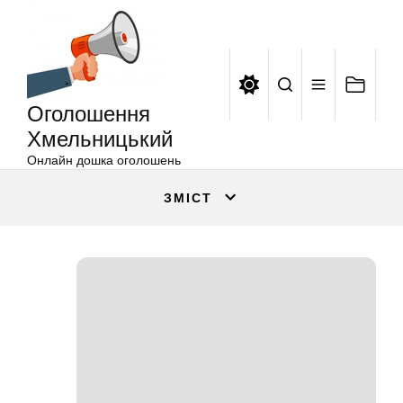
Оголошення
Перейти
Хмельницький
до
вмісту
Оголошення
Хмельницький
Онлайн дошка оголошень
ЗМІСТ