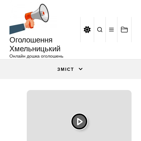
Оголошення
Перейти
Хмельницький
до
вмісту
Оголошення
Хмельницький
Онлайн дошка оголошень
ЗМІСТ