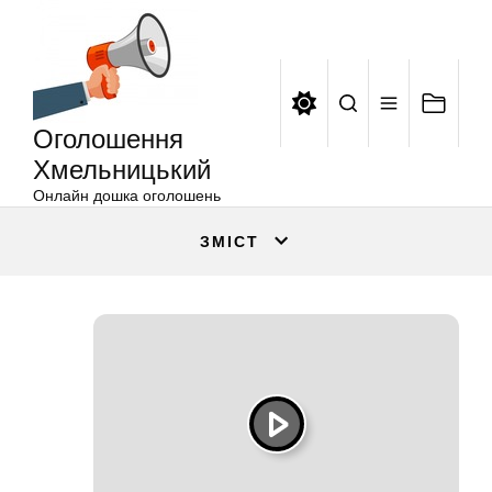
Оголошення
Перейти
Хмельницький
до
вмісту
Оголошення
Хмельницький
Онлайн дошка оголошень
ЗМІСТ