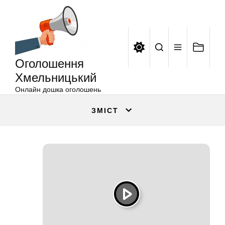
Оголошення
Перейти
Хмельницький
до
вмісту
Оголошення
Хмельницький
Онлайн дошка оголошень
ЗМІСТ