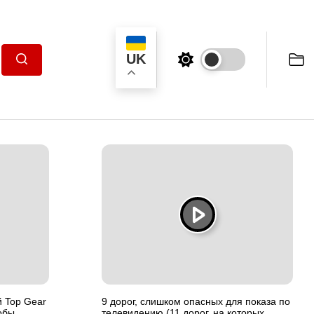
UK
Пошук
 Top Gear
9 дорог, слишком опасных для показа по
обы
телевидению (11 дорог, на которых