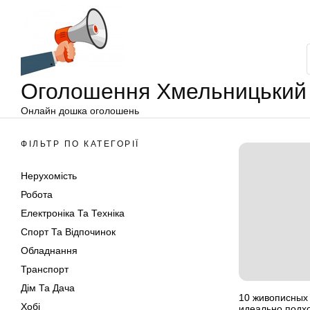
Оголошення
Перейти
Хмельницький
до
вмісту
Оголошення Хмельницький
Онлайн дошка оголошень
ФІЛЬТР ПО КАТЕГОРІЇ
Нерухомість
Робота
Електроніка Та Техніка
Спорт Та Відпочинок
Обладнання
Транспорт
Дім Та Дача
10 живописных 
Хобі
идеально подхо