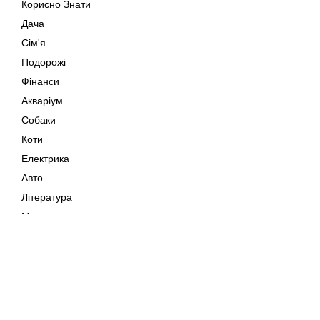
Корисно Знати
Дача
Сім'я
Подорожі
Фінанси
Акваріум
Собаки
Коти
Електрика
Авто
Література
Музика
Дозвілля
Кіно
Мапа сайту
Своїми Руками
Тварини
Авторське право © 202
Поради