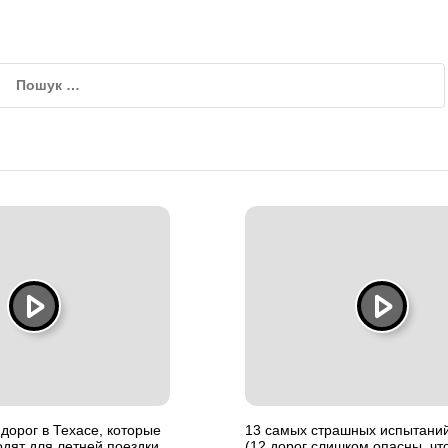
дорог в Техасе, которые
13 самых страшных испытаний
дят для летней поездки
(12 дорог слишком опасны, чт