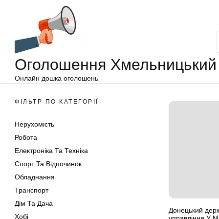
Оголошення
Перейти
Хмельницький
до
вмісту
Оголошення Хмельницький
Онлайн дошка оголошень
ФІЛЬТР ПО КАТЕГОРІЇ
Нерухомість
Робота
Електроніка Та Техніка
Спорт Та Відпочинок
Обладнання
Транспорт
Дім Та Дача
Донецький держ
Хобі
управління У М