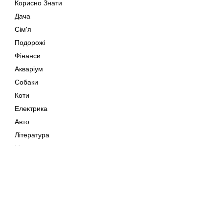
Корисно Знати
Дача
Сім'я
Подорожі
Фінанси
Акваріум
Собаки
Коти
Електрика
Авто
Література
Музика
Дозвілля
Кіно
Мапа сайту
Своїми Руками
Тварини
Авторське право © 202
Поради