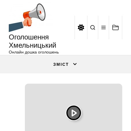
Оголошення
Перейти
Хмельницький
до
вмісту
Оголошення
Хмельницький
Онлайн дошка оголошень
ЗМІСТ