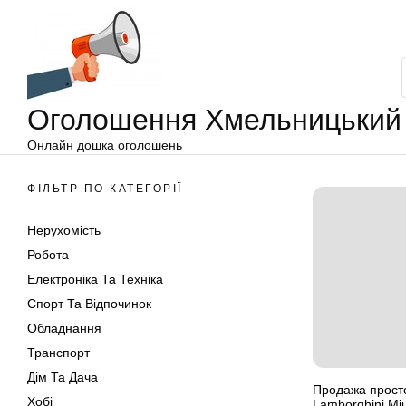
Оголошення
Перейти
Хмельницький
до
вмісту
Оголошення Хмельницький
Онлайн дошка оголошень
ФІЛЬТР ПО КАТЕГОРІЇ
Нерухомість
Робота
Електроніка Та Техніка
Спорт Та Відпочинок
Обладнання
Транспорт
Дім Та Дача
Продажа прост
Хобі
Lamborghini Mi