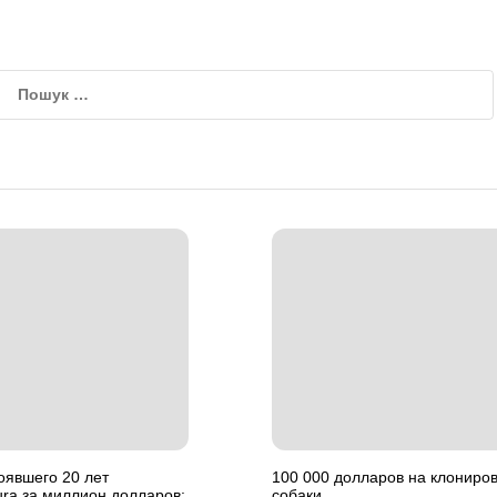
оявшего 20 лет
100 000 долларов на клониро
ura за миллион долларов:
собаки.