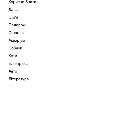
Корисно Знати
Дача
Сім'я
Подорожі
Фінанси
Акваріум
Собаки
Коти
Електрика
Авто
Література
Музика
Дозвілля
Кіно
Мапа сайту
Своїми Руками
Тварини
Авторське право © 202
Поради