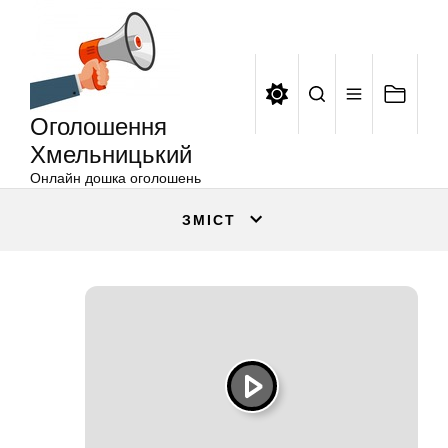
Оголошення
Перейти
Хмельницький
до
вмісту
Оголошення
Хмельницький
Онлайн дошка оголошень
ЗМІСТ