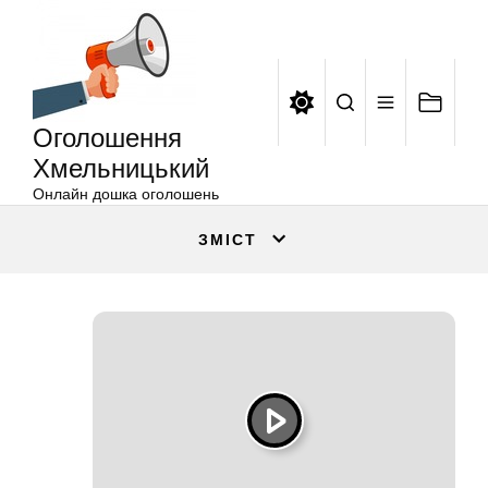
Оголошення
Перейти
Хмельницький
до
вмісту
Оголошення
Хмельницький
Онлайн дошка оголошень
ЗМІСТ