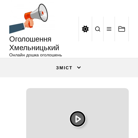
Оголошення
Перейти
Хмельницький
до
вмісту
Оголошення
Хмельницький
Онлайн дошка оголошень
ЗМІСТ