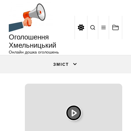
Оголошення
Перейти
Хмельницький
до
вмісту
Оголошення
Хмельницький
Онлайн дошка оголошень
ЗМІСТ