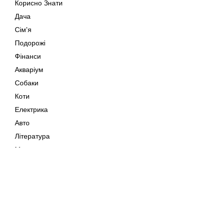
Корисно Знати
Дача
Сім'я
Подорожі
Фінанси
Акваріум
Собаки
Коти
Електрика
Авто
Література
Музика
Дозвілля
Кіно
Мапа сайту
Своїми Руками
Тварини
Авторське право © 202
Поради