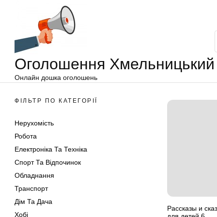
Оголошення
Перейти
Хмельницький
до
вмісту
Оголошення Хмельницький
Онлайн дошка оголошень
ФІЛЬТР ПО КАТЕГОРІЇ
Нерухомість
Робота
Електроніка Та Техніка
Спорт Та Відпочинок
Обладнання
Транспорт
Дім Та Дача
Рассказы и ска
Хобі
для детей.6