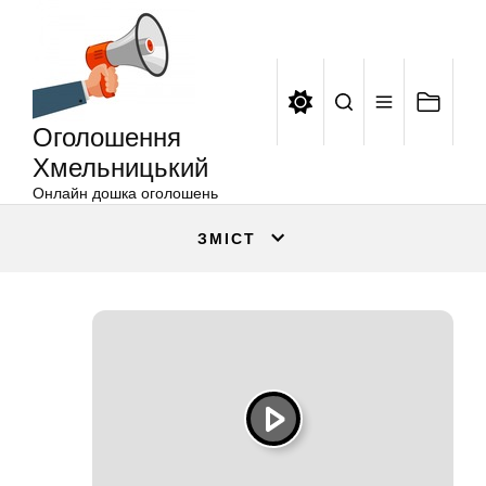
Оголошення
Перейти
Хмельницький
до
вмісту
Оголошення
Хмельницький
Онлайн дошка оголошень
ЗМІСТ