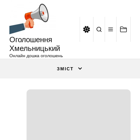
Оголошення
Перейти
Хмельницький
до
вмісту
Оголошення
Хмельницький
Онлайн дошка оголошень
ЗМІСТ