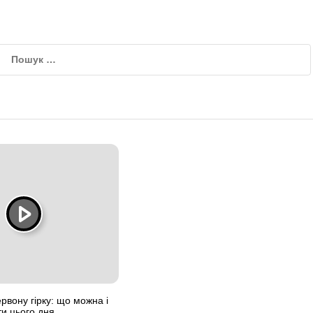
рвону гірку: що можна і
и цього дня