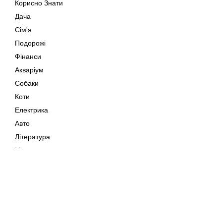
Корисно Знати
Дача
Сім'я
Подорожі
Фінанси
Акваріум
Собаки
Коти
Електрика
Авто
Література
Музика
Дозвілля
Кіно
Мапа сайту
Своїми Руками
Тварини
Авторське право © 202
Поради