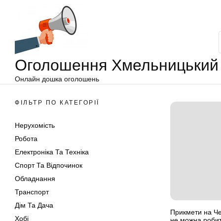
Оголошення
Перейти
Хмельницький
до
вмісту
Оголошення Хмельницький
Онлайн дошка оголошень
ФІЛЬТР ПО КАТЕГОРІЇ
Нерухомість
Робота
Електроніка Та Техніка
Спорт Та Відпочинок
Обладнання
Транспорт
Дім Та Дача
Прикмети на Че
Хобі
не можна робит