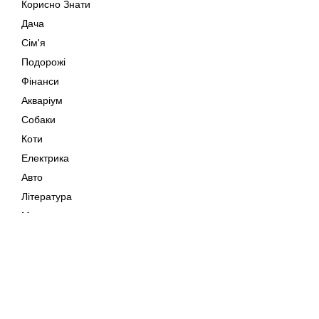
Корисно Знати
Дача
Сім'я
Подорожі
Фінанси
Акваріум
Собаки
Коти
Електрика
Авто
Література
Музика
Дозвілля
Кіно
Мапа сайту
Своїми Руками
Тварини
Авторське право © 202
Поради