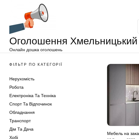
Оголошення
Перейти
Хмельницький
до
вмісту
Оголошення Хмельницький
Онлайн дошка оголошень
ФІЛЬТР ПО КАТЕГОРІЇ
Нерухомість
Робота
Електроніка Та Техніка
Спорт Та Відпочинок
Обладнання
Транспорт
Дім Та Дача
Мебель на зака
Хобі