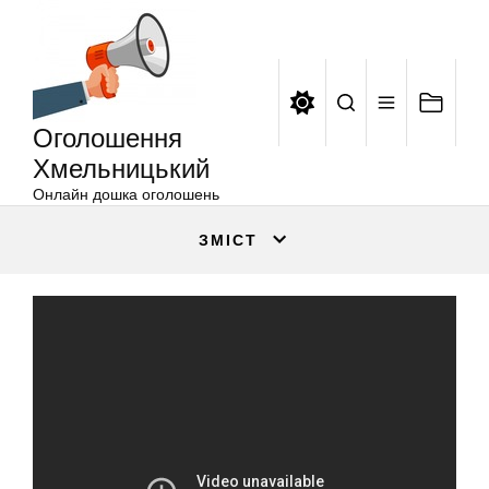
Оголошення
Перейти
Хмельницький
до
вмісту
Оголошення
Хмельницький
Онлайн дошка оголошень
ЗМІСТ