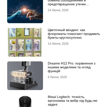
обмена сообщениями и
предотвращение утечек
информации для бизнеса
24 Липня, 2026
Цветочный вендинг: как
флороматы помогают продавать
букеты круглосуточно
14 Липня, 2026
Dreame H12 Pro: порівняння з
іншими моделями та огляд
функцій
6 Липня, 2026
Миші Logitech: точність,
ергономіка та вибір під будь-які
задачі