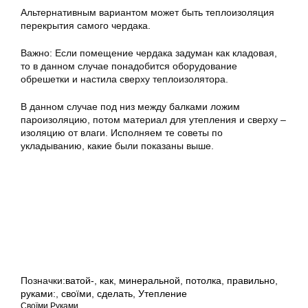
Альтернативным вариантом может быть теплоизоляция
перекрытия самого чердака.
Важно: Если помещение чердака задуман как кладовая,
то в данном случае понадобится оборудование
обрешетки и настила сверху теплоизолятора.
В данном случае под низ между балками ложим
пароизоляцию, потом материал для утепления и сверху –
изоляцию от влаги. Исполняем те советы по
укладыванию, какие были показаны выше.
Позначки:
ватой-
,
как
,
минеральной
,
потолка
,
правильно
,
руками:
,
своїми
,
сделать
,
Утепление
Своїми Руками