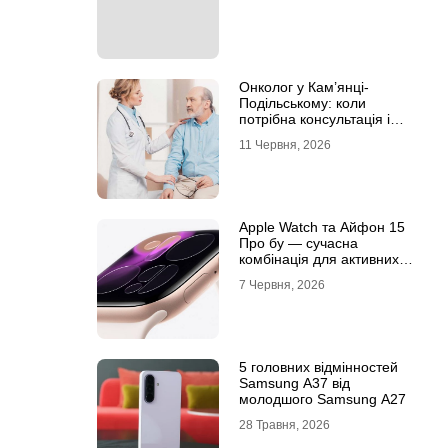
Онколог у Кам’янці-
Подільському: коли
потрібна консультація і
чому не варто відкладати
11 Червня, 2026
обстеження?
Apple Watch та Айфон 15
Про бу — сучасна
комбінація для активних
користувачів
7 Червня, 2026
5 головних відмінностей
Samsung A37 від
молодшого Samsung A27
28 Травня, 2026