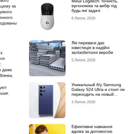
ового
Миші Logitech: точність,
ергономіка та вибір під
ющему за
будь-які задачі
димого
енного
6 Липня, 2026
ходованы
Які переваги дає
інвестиція в надійні
залізобетонні вироби
 к
тся
5 Липня, 2026
.
н даже
блема.
Уникальный б/у Samsung
руют
Galaxy S24 Ultra и стоит ли
ньше.
переходить на новый
Samsung Galaxy S25 Ultra
3 Липня, 2026
Ефективне навчання
вдома за допомогою