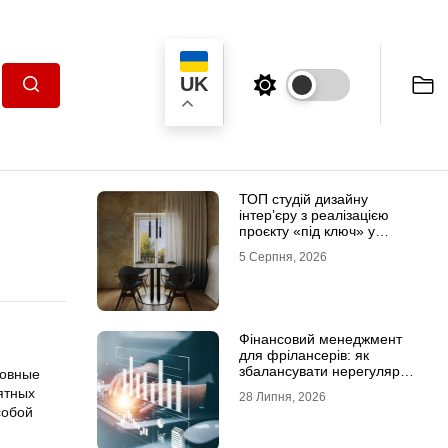
UK
Пошук
ТОП студій дизайну
інтер’єру з реалізацією
проєкту «під ключ» у
Хмельницькому
5 Серпня, 2026
Фінансовий менеджмент
для фрілансерів: як
збалансувати нерегулярні
новные
доходи
ятных
28 Липня, 2026
собой