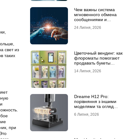
Чем важны система
мгновенного обмена
сообщениями и
предотвращение утечек
24 Липня, 2026
информации для бизнеса
ки,
больше,
а свет из
Цветочный вендинг: как
ов таких
флороматы помогают
продавать букеты
круглосуточно
14 Липня, 2026
ляет
Dreame H12 Pro:
чную
порівняння з іншими
ни
моделями та огляд
ожность.
функцій
6 Липня, 2026
юбое
ние
ник, при
Это