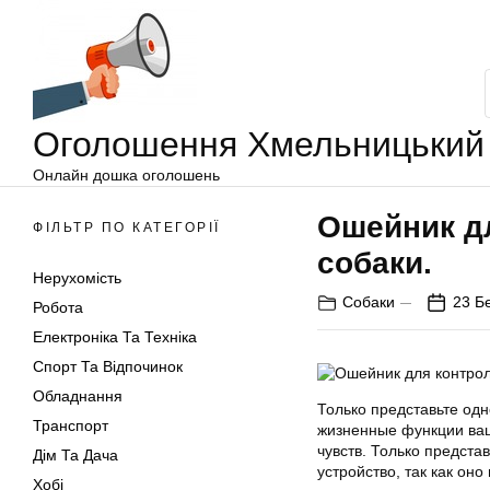
Оголошення
Перейти
Хмельницький
до
вмісту
Оголошення Хмельницький
Онлайн дошка оголошень
Ошейник д
ФІЛЬТР ПО КАТЕГОРІЇ
собаки.
Нерухомість
Собаки
23 Б
Робота
Електроніка Та Техніка
Спорт Та Відпочинок
Обладнання
Только представьте од
Транспорт
жизненные функции ваш
чувств. Только предста
Дім Та Дача
устройство, так как он
Хобі