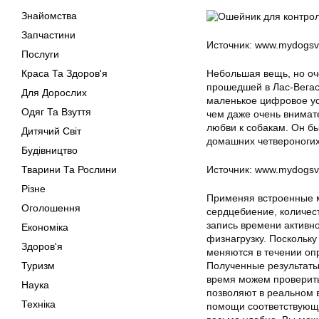
Знайомства
Запчастини
Источник: www.mydogsv
Послуги
Краса Та Здоров'я
Небольшая вещь, но оч
прошедшей в Лас-Вегасе
Для Дорослих
маленькое цифровое ус
Одяг Та Взуття
чем даже очень внимате
любви к собакам. Он бы
Дитячий Світ
домашних четвероногих
Будівництво
Тварини Та Рослини
Источник: www.mydogsv
Різне
Применяя встроенные м
Оголошення
сердцебиение, количес
запись времени активно
Економіка
физнагрузку. Поскольку
Здоров'я
меняются в течении оп
Туризм
Полученные результаты
время можем проверить
Наука
позволяют в реальном 
Техніка
помощи соответствующе