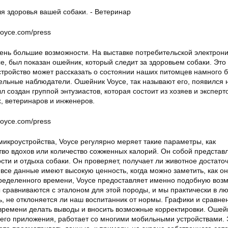
oyce.com/press
ень большие возможности. На выставке потребительской электрони
, был показан ошейник, который следит за здоровьем собаки. Это
тройство может рассказать о состоянии наших питомцев намного 
льные наблюдатели. Ошейник Voyce, так называют его, появился н
л создан группой энтузиастов, которая состоит из хозяев и эксперт
, ветеринаров и инженеров.
oyce.com/press
икроустройства, Voyce регулярно меряет такие параметры, как
тво вдохов или количество сожженных калорий. Он собой представ
сти и отдыха собаки. Он проверяет, получает ли животное достато
 все данные имеют высокую ценность, когда можно заметить, как о
ределенного времени, Voyce предоставляет именно подобную возм
 сравниваются с эталоном для этой породы, и мы практически в л
, не отклоняется ли наш воспитанник от нормы. Графики и сравне
времени делать выводы и вносить возможные корректировки. Ошей
го приложения, работает со многими мобильными устройствами. 