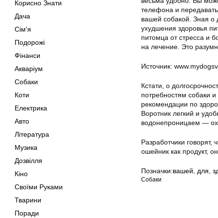
весьма удобно. Вы може
Корисно Знати
телефона и передавать
Дача
вашей собакой. Зная о 
ухудшения здоровья пи
Сім'я
питомца от стресса и 
Подорожі
на лечение. Это разумн
Фінанси
Источник: www.mydogsv
Акваріум
Собаки
Кстати, о долгосрочнос
Коти
потребностям собаки и
рекомендации по здоров
Електрика
Воротник легкий и удоб
Авто
водонепроницаем — охл
Література
Разработчики говорят, 
Музика
ошейник как продукт, о
Дозвілля
Позначки:
вашей
,
для
,
з
Кіно
Собаки
Своїми Руками
Тварини
Поради