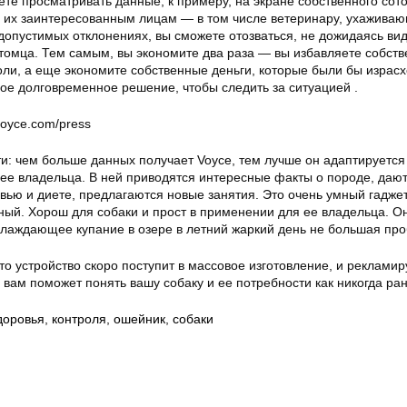
те просматривать данные, к примеру, на экране собственного сот
 их заинтересованным лицам — в том числе ветеринару, ухажива
допустимых отклонениях, вы сможете отозваться, не дожидаясь ви
томца. Тем самым, вы экономите два раза — вы избавляете собств
боли, а еще экономите собственные деньги, которые были бы израс
ое долговременное решение, чтобы следить за ситуацией .
oyce.com/press
ти: чем больше данных получает Voyce, тем лучше он адаптируется
 ее владельца. В ней приводятся интересные факты о породе, даю
ью и диете, предлагаются новые занятия. Это очень умный гаджет
ный. Хорош для собаки и прост в применении для ее владельца. О
аждающее купание в озере в летний жаркий день не большая про
что устройство скоро поступит в массовое изготовление, и реклами
н вам поможет понять вашу собаку и ее потребности как никогда ра
доровья
,
контроля
,
ошейник
,
собаки