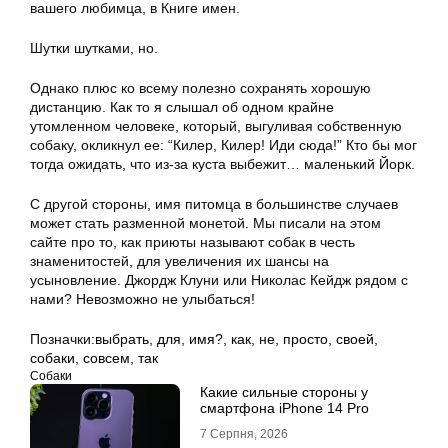
вашего любимца, в Книге имен.
Шутки шутками, но.
Однако плюс ко всему полезно сохранять хорошую
дистанцию. Как то я слышал об одном крайне
утомленном человеке, который, выгуливая собственную
собаку, окликнул ее: “Килер, Килер! Иди сюда!” Кто бы мог
тогда ожидать, что из-за куста выбежит… маленький Йорк.
С другой стороны, имя питомца в большинстве случаев
может стать разменной монетой. Мы писали на этом
сайте про то, как приюты называют собак в честь
знаменитостей, для увеличения их шансы на
усыновление. Джордж Клуни или Николас Кейдж рядом с
нами? Невозможно не улыбаться!
Позначки:
выбрать
,
для
,
имя?
,
как
,
не
,
просто
,
своей
,
собаки
,
совсем
,
так
Собаки
Какие сильные стороны у
смартфона iPhone 14 Pro
7 Серпня, 2026