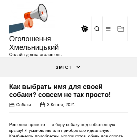
Оголошення
Перейти
Хмельницький
до
вмісту
Оголошення
Хмельницький
Онлайн дошка оголошень
ЗМІСТ
Как выбрать имя для своей
собаки? совсем не так просто!
Собаки
3 Квітня, 2021
Решение принято — я беру собаку под собственную
крышу! Я усыновляю или приобретаю идеальную.
Комбинезон приобретен, уголок готов, обувь для спорта